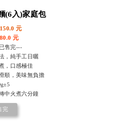
麵(6入)家庭包
50.0 元
0.0 元
歉已售完---
法，純手工日曬
煮，口感極佳
滑順，美味無負擔
0g±5
轉中火煮六分鐘
售完