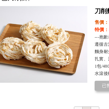
刀削
售價：1
特價：8
---抱
遵循古
麵身耐
扎實、
1包/48
水滾後
已